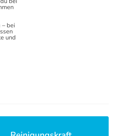
 du bei
ehmen
 – bei
issen
te und
Reinigungskraft