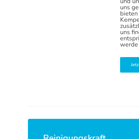
und un
uns ge
bieten
Kempen
zusätz
uns fi
entspr
werde 
Jet
Reinigungskraft