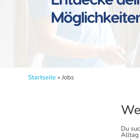
Startseite
»
Jobs
Jobs
Wer
Du suc
Alltag